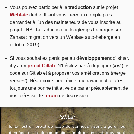
Vous pouvez participer à la
traduction
sur le projet
Weblate
dédié. Il faut vous créer un compte puis
demander à l'un des mainteneurs de vous inscrire au
projet. (NB : la traduction fut longtemps hébergée sur
Zanata ; migration vers un Weblate auto-hébergé en
octobre 2019)
Si vous souhaitez participer au
développement
d'Ishtar,
il y a un
projet Gitlab
. N'hésitez pas à dupliquer (
fork
) le
code sur Gitlab et à proposer vos améliorations (
merge
request
). Néanmoins pour éviter du travail inutile, c'est
toujours une bonne initiative de parler préalablement de
vos idées sur le
forum
de discussion.
Ishtar
Ishtar est un projet de base de données visant à gérer les
données et la documentation (mobilier inclus) provenant