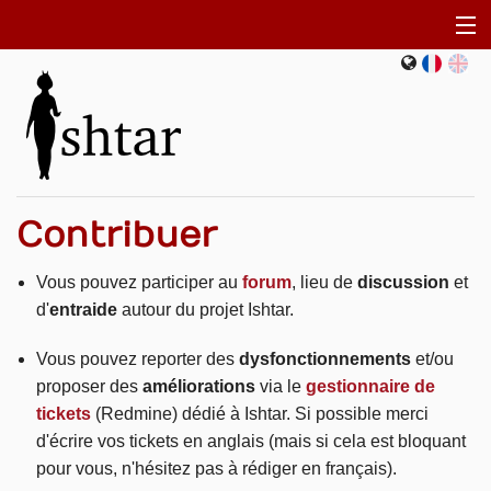
fr
en
Ishtar
Documentation
FAQ
Installation
Contribuer
Contribuer
Vous pouvez participer au
forum
, lieu de
discussion
et
d'
entraide
autour du projet Ishtar.
Équipe et historique
Vous pouvez reporter des
dysfonctionnements
et/ou
Actualités
proposer des
améliorations
via le
gestionnaire de
tickets
(Redmine) dédié à Ishtar. Si possible merci
d'écrire vos tickets en anglais (mais si cela est bloquant
pour vous, n'hésitez pas à rédiger en français).